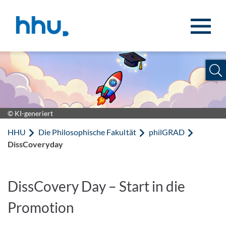
Zum Inhalt springen
Zur Suche springen
© KI-generiert
HHU
Die Philosophische Fakultät
philGRAD
DissCoveryday
DissCovery Day – Start in die
Promotion