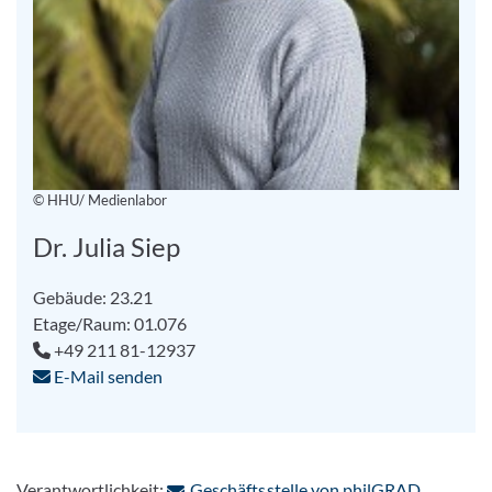
© HHU/ Medienlabor
Dr. Julia Siep
Gebäude: 23.21
Etage/Raum: 01.076
+49 211 81-12937
E-Mail senden
: Per E-M
Verantwortlichkeit:
Geschäftsstelle von philGRAD