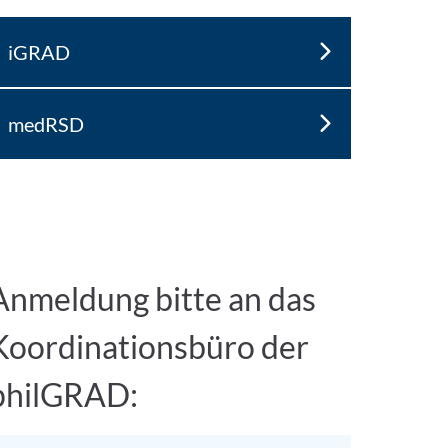
iGRAD
medRSD
Anmeldung bitte an das
Koordinationsbüro der
philGRAD: