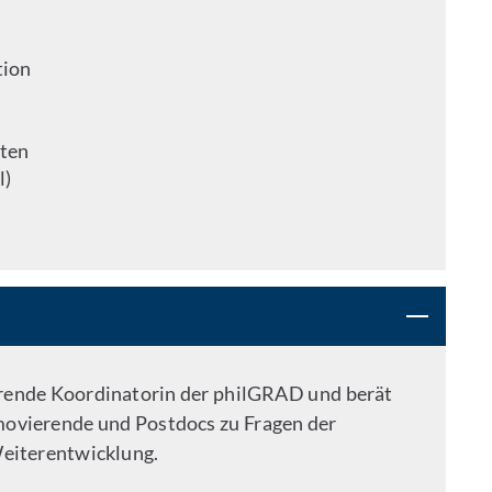
tion
iten
l)
hrende Koordinatorin der philGRAD und berät
omovierende und Postdocs zu Fragen der
Weiterentwicklung.