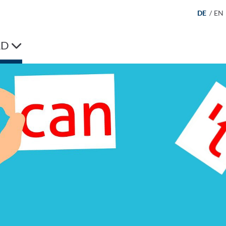
DE
/
EN
AD